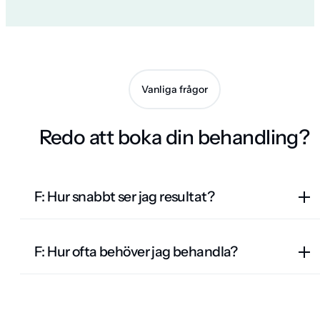
Vanliga frågor
Redo att boka din behandling?
F: Hur snabbt ser jag resultat?
Resultatet börjar synas efter 3-5 dagar och full effekt uppnås
F: Hur ofta behöver jag behandla?
efter cirka 2 veckor.
Behandlingen varar vanligtvis 3-6 månader. Regelbundna
behandlingar kan förlänga effekten över tid.