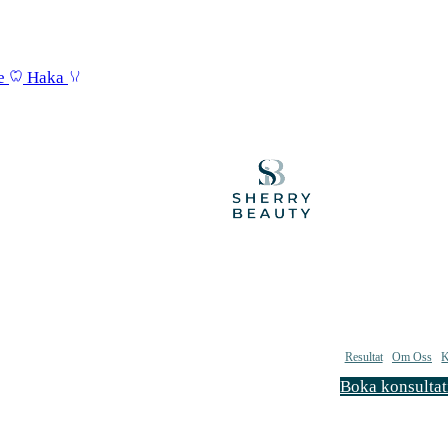
e
Haka
Resultat
Om Oss
K
Boka konsultat