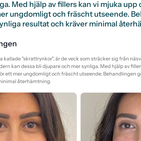
ga. Med hjälp av fillers kan vi mjuka up
 mer ungdomligt och fräscht utseende. B
nliga resultat och kräver minimal återh
ngen
 kallade "skrattrynkor", är de veck som sträcker sig från näsv
rn kan dessa bli djupare och mer synliga. Med hjälp av fille
ör ett mer ungdomligt och fräscht utseende. Behandlingen g
 minimal återhämtning.