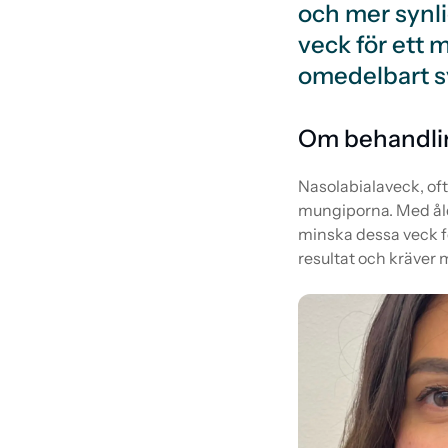
och mer synli
veck för ett
omedelbart sy
Om behandli
Nasolabialaveck, ofta
mungiporna. Med ålde
minska dessa veck f
resultat och kräver