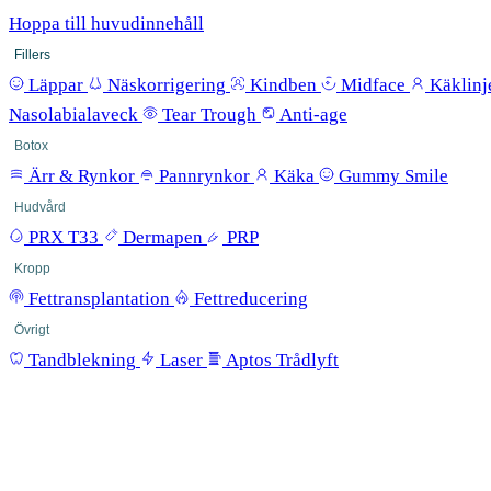
Hoppa till huvudinnehåll
Fillers
Läppar
Näskorrigering
Kindben
Midface
Käklinj
Nasolabialaveck
Tear Trough
Anti-age
Botox
Ärr & Rynkor
Pannrynkor
Käka
Gummy Smile
Hudvård
PRX T33
Dermapen
PRP
Kropp
Fettransplantation
Fettreducering
Övrigt
Tandblekning
Laser
Aptos Trådlyft