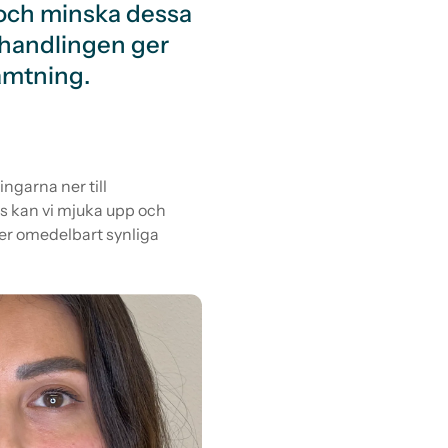
p och minska dessa
ehandlingen ger
ämtning.
ingarna ner till
rs kan vi mjuka upp och
er omedelbart synliga