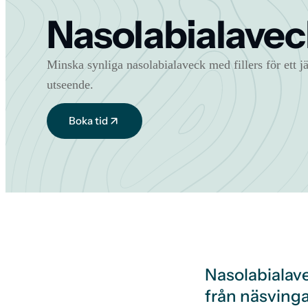
Nasolabialavec
Minska synliga nasolabialaveck med fillers för ett
utseende.
Boka tid
Nasolabialave
från näsvinga