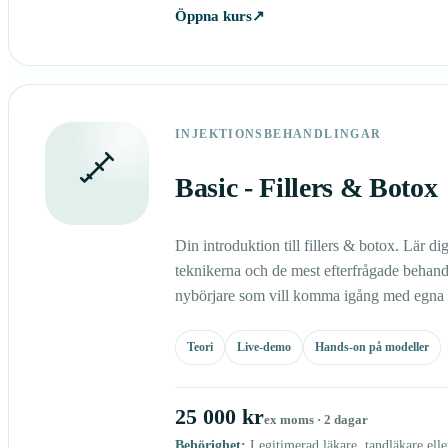
Öppna kurs
↗
INJEKTIONSBEHANDLINGAR
Basic - Fillers & Botox
Din introduktion till fillers & botox. Lär 
teknikerna och de mest efterfrågade behand
nybörjare som vill komma igång med egna p
Teori
Live-demo
Hands-on på modeller
25 000 kr
ex moms · 2 dagar
Behörighet:
Legitimerad läkare, tandläkare elle