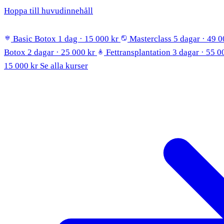
Hoppa till huvudinnehåll
Kurser
Basic Botox
1 dag · 15 000 kr
Masterclass
5 dagar · 49 0
Botox
2 dagar · 25 000 kr
Fettransplantation
3 dagar · 55 0
15 000 kr
Se alla kurser