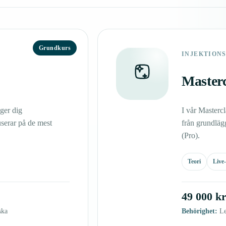
Grundkurs
INJEKTION
Masterc
ger dig
I vår Mastercl
serar på de mest
från grundlägg
(Pro).
Teori
Live
49 000 k
ska
Behörighet:
Le