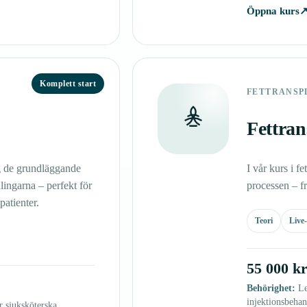
Öppna kurs
Komplett start
FETTRANSP
Fettran
dig de grundläggande
I vår kurs i f
lingarna – perfekt för
processen – frå
atienter.
Teori
Live
55 000 k
Behörighet:
Le
injektionsbehan
r sjuksköterska