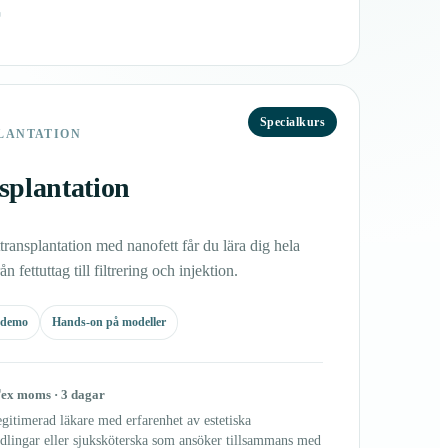
↗
Specialkurs
LANTATION
splantation
ettransplantation med nanofett får du lära dig hela
n fettuttag till filtrering och injektion.
-demo
Hands-on på modeller
r
ex moms · 3 dagar
gitimerad läkare med erfarenhet av estetiska
dlingar eller sjuksköterska som ansöker tillsammans med