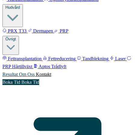
Hudvård
PRX T33
Dermapen
PRP
Övrigt
Fettransplantation
Fettreducering
Tandblekning
Laser
PRP Hårtillväxt
Aptos Trådlyft
Resultat
Om Oss
Kontakt
Boka Tid
Boka Tid