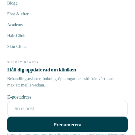
Blogg
Före & efter
Academy
Hair Clinic
Skin Clinic
SHERRY BEAUTY
Håll dig uppdaterad om kliniken
Behandlingsnyheter, bokningsöppningar och råd från vårt team —
max ett mejl i veckan.
E-postadress
Prenumerera
Genom att prenumerera godkänner du att vi kontaktar dig med relevant information.