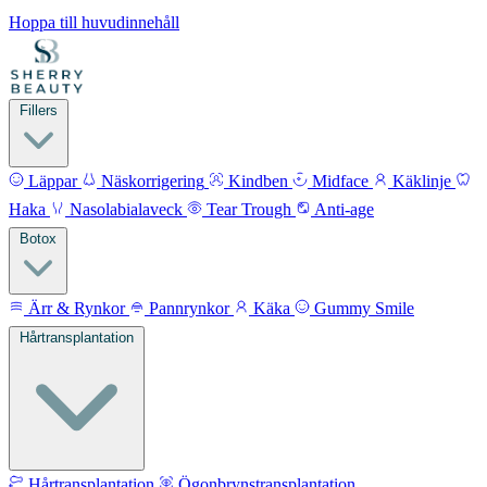
Hoppa till huvudinnehåll
Fillers
Läppar
Näskorrigering
Kindben
Midface
Käklinje
Haka
Nasolabialaveck
Tear Trough
Anti-age
Botox
Ärr & Rynkor
Pannrynkor
Käka
Gummy Smile
Hårtransplantation
Hårtransplantation
Ögonbrynstransplantation