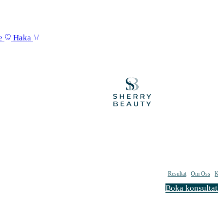
e
Haka
Resultat
Om Oss
K
Boka konsultat