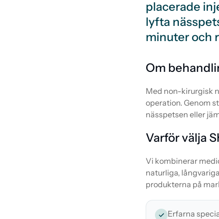
placerade inje
lyfta nässpet
minuter och r
Om behandli
Med non-kirurgisk n
operation. Genom str
nässpetsen eller jäm
Varför välja 
Vi kombinerar medici
naturliga, långvari
produkterna på mar
Erfarna speci