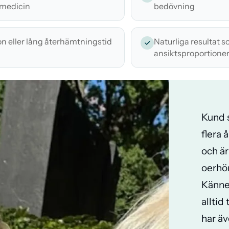
 medicin
bedövning
on eller lång återhämtningstid
Naturliga resultat 
ansiktsproportione
Kund 
flera å
och är
oerhör
Känne
alltid
har äv