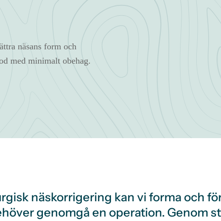
bättra näsans form och
tod med minimalt obehag.
gisk näskorrigering kan vi forma och för
behöver genomgå en operation. Genom st