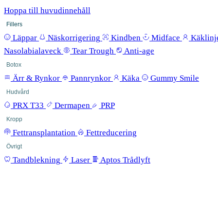
Hoppa till huvudinnehåll
Fillers
Läppar
Näskorrigering
Kindben
Midface
Käklinj
Nasolabialaveck
Tear Trough
Anti-age
Botox
Ärr & Rynkor
Pannrynkor
Käka
Gummy Smile
Hudvård
PRX T33
Dermapen
PRP
Kropp
Fettransplantation
Fettreducering
Övrigt
Tandblekning
Laser
Aptos Trådlyft