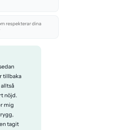
som respekterar dina
r
sedan
r tillbaka
 alltså
t nöjd.
r mig
 trygg,
en tagit